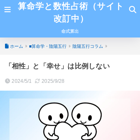
算命学と数性占術（サイト
改訂中）
命式算出
ホーム
■算命学・陰陽五行
陰陽五行コラム
「相性」と「幸せ」は比例しない
2024/5/1
2025/9/28