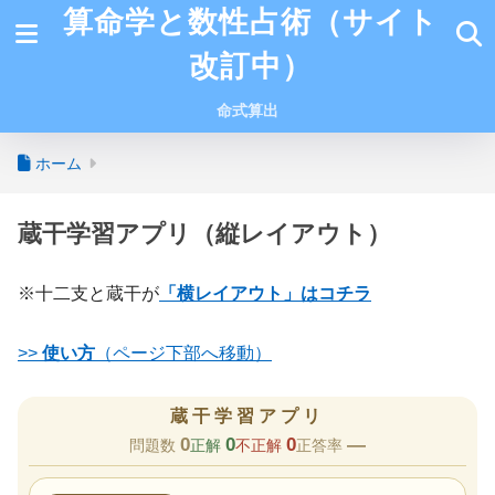
算命学と数性占術（サイト
改訂中）
命式算出
ホーム
蔵干学習アプリ（縦レイアウト）
※十二支と蔵干が
「横レイアウト」はコチラ
>>
使い方
（ページ下部へ移動）