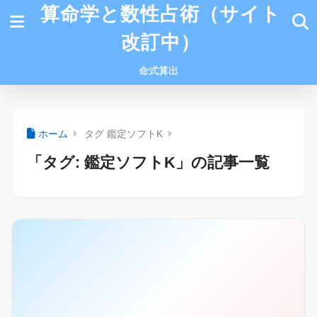
算命学と数性占術（サイト
改訂中）
命式算出
ホーム
タグ 鑑定ソフトK
「タグ:
鑑定ソフトK
」の記事一覧